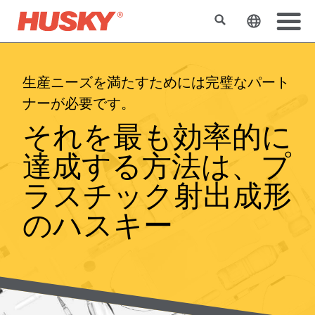
検索
ウェブサ
生産ニーズを満たすためには完璧なパート
ナーが必要です。
それを最も効率的に
達成する方法は、プ
ラスチック射出成形
のハスキー