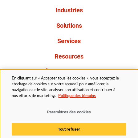
Industries
Solutions
Services
Resources
À propos de nous
En cliquant sur « Accepter tous les cookies », vous acceptez le
stockage de cookies sur votre appareil pour améliorer la
navigation sur le site, analyser son utilisation et contribuer à
nos efforts de marketing.
Politique des témoins
Paramètres des cookies
Légal
Politique de confidentialité
Politique d’accessibilité
Politique en matière de cookies
Tout refuser
Paramètres des cookies