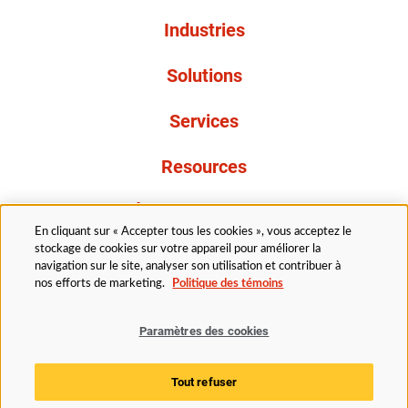
Industries
Solutions
Services
Resources
À propos de nous
En cliquant sur « Accepter tous les cookies », vous acceptez le
stockage de cookies sur votre appareil pour améliorer la
navigation sur le site, analyser son utilisation et contribuer à
nos efforts de marketing.
Politique des témoins
Paramètres des cookies
Légal
Politique de confidentialité
Politique d’accessibilité
Politique en matière de cookies
Tout refuser
Paramètres des cookies