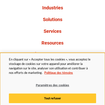
Industries
Solutions
Services
Resources
À propos de nous
En cliquant sur « Accepter tous les cookies », vous acceptez le
stockage de cookies sur votre appareil pour améliorer la
navigation sur le site, analyser son utilisation et contribuer à
nos efforts de marketing.
Politique des témoins
Paramètres des cookies
Légal
Politique de confidentialité
Politique d’accessibilité
Politique en matière de cookies
Tout refuser
Paramètres des cookies