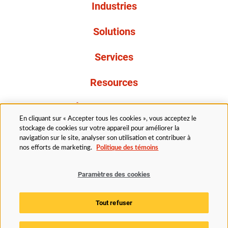
Industries
Solutions
Services
Resources
À propos de nous
En cliquant sur « Accepter tous les cookies », vous acceptez le
stockage de cookies sur votre appareil pour améliorer la
navigation sur le site, analyser son utilisation et contribuer à
nos efforts de marketing.
Politique des témoins
Paramètres des cookies
Légal
Politique de confidentialité
Politique d’accessibilité
Politique en matière de cookies
Tout refuser
Paramètres des cookies