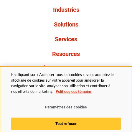
Industries
Solutions
Services
Resources
À propos de nous
En cliquant sur « Accepter tous les cookies », vous acceptez le
stockage de cookies sur votre appareil pour améliorer la
navigation sur le site, analyser son utilisation et contribuer à
nos efforts de marketing.
Politique des témoins
Paramètres des cookies
Légal
Politique de confidentialité
Politique d’accessibilité
Politique en matière de cookies
Tout refuser
Paramètres des cookies