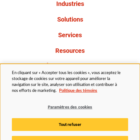
Industries
Solutions
Services
Resources
À propos de nous
En cliquant sur « Accepter tous les cookies », vous acceptez le
stockage de cookies sur votre appareil pour améliorer la
navigation sur le site, analyser son utilisation et contribuer à
nos efforts de marketing.
Politique des témoins
Paramètres des cookies
Légal
Politique de confidentialité
Politique d’accessibilité
Politique en matière de cookies
Tout refuser
Paramètres des cookies