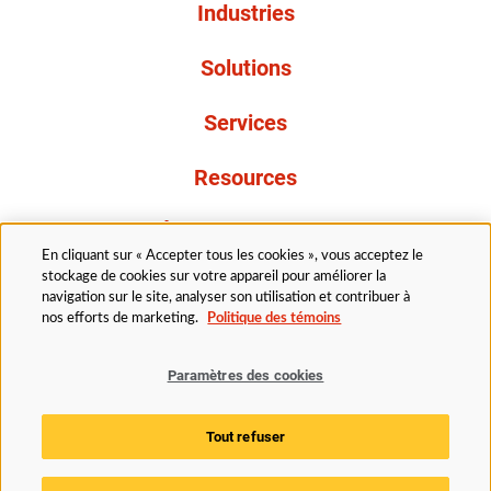
Industries
Solutions
Services
Resources
À propos de nous
En cliquant sur « Accepter tous les cookies », vous acceptez le
stockage de cookies sur votre appareil pour améliorer la
navigation sur le site, analyser son utilisation et contribuer à
nos efforts de marketing.
Politique des témoins
Paramètres des cookies
Légal
Politique de confidentialité
Politique d’accessibilité
Politique en matière de cookies
Tout refuser
Paramètres des cookies