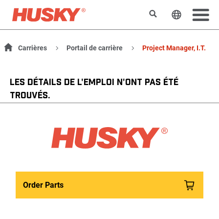
Rechercher
Changer l
Carrières
Portail de carrière
Project Manager, I.T.
LES DÉTAILS DE L'EMPLOI N'ONT PAS ÉTÉ
TROUVÉS.
Order Parts