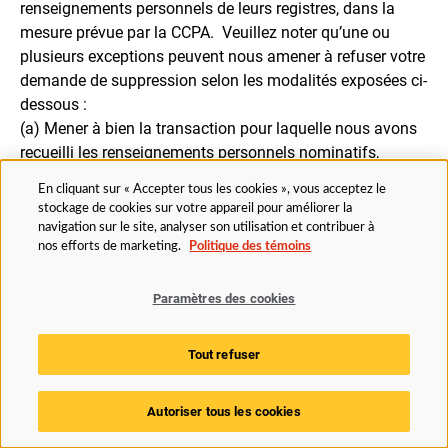
renseignements personnels de leurs registres, dans la
mesure prévue par la CCPA. Veuillez noter qu’une ou
plusieurs exceptions peuvent nous amener à refuser votre
demande de suppression selon les modalités exposées ci-
dessous :
(a) Mener à bien la transaction pour laquelle nous avons
recueilli les renseignements personnels nominatifs,
fournir un bien ou un service que vous avez demandé,
En cliquant sur « Accepter tous les cookies », vous acceptez le
prendre les mesures normalement prévues dans le cadre
stockage de cookies sur votre appareil pour améliorer la
de notre relation commerciale en cours avec vous ou
navigation sur le site, analyser son utilisation et contribuer à
encore honorer notre contrat avec vous.
nos efforts de marketing.
Politique des témoins
(b) Détecter les incidents de sécurité, protéger contre les
activités malveillantes, trompeuses, frauduleuses ou
Paramètres des cookies
illégales, ou poursuivre les responsables de ces activités.
(c) Déboguer les produits afin d’identifier et de réparer les
Tout refuser
erreurs qui nuisent aux fonctions prévues existantes.
(d) Permettre uniquement les utilisations internes qui sont
Autoriser tous les cookies
raisonnablement conformes aux attentes des clients,
dans le cadre de votre relation avec nous.