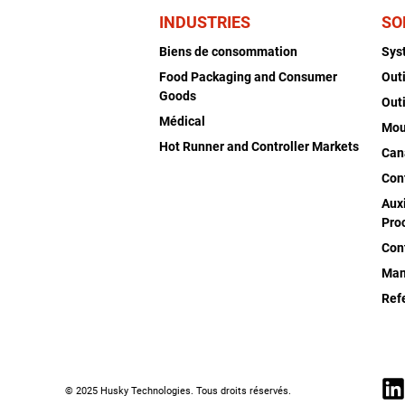
INDUSTRIES
SO
Biens de consommation
Sys
Food Packaging and Consumer
Out
Goods
Out
Médical
Mou
Hot Runner and Controller Markets
Can
Con
Auxi
Pro
Con
Man
Ref
© 2025 Husky Technologies. Tous droits réservés.