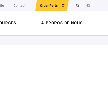
ité
Contact
Order Parts
Rechercher
Changer la la
OURCES
À PROPOS DE NOUS