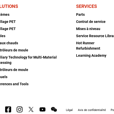
LUTIONS
SERVICES
tèmes
Parts
illage PET
Contrat de service
illage PET
Mises à niveau
les
Service Resource Libra
aux chauds
Hot Runner
Refurbishment
trôleurs de moule
Learning Academy
liary Technology for Multi-Material
cessing
trôleurs de moule
uels
erences and Tools
Légal
Avis de confidentialité
Po