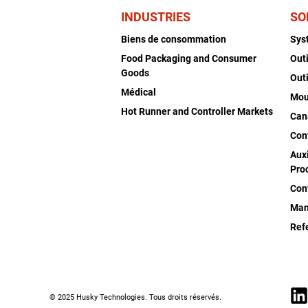
INDUSTRIES
SO
Biens de consommation
Sys
Food Packaging and Consumer
Out
Goods
Out
Médical
Mou
Hot Runner and Controller Markets
Can
Con
Auxi
Pro
Con
Man
Ref
© 2025 Husky Technologies. Tous droits réservés.