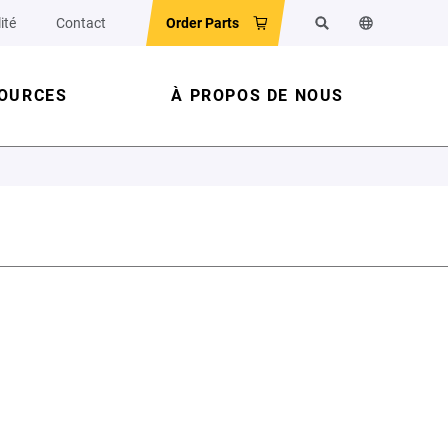
ité
Contact
Order Parts
Rechercher
Changer la la
OURCES
À PROPOS DE NOUS