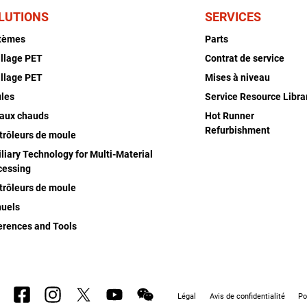
LUTIONS
SERVICES
tèmes
Parts
illage PET
Contrat de service
illage PET
Mises à niveau
les
Service Resource Libra
aux chauds
Hot Runner
Refurbishment
trôleurs de moule
liary Technology for Multi-Material
cessing
trôleurs de moule
uels
erences and Tools
Légal
Avis de confidentialité
Po