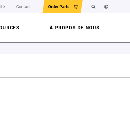
ité
Contact
Order Parts
Rechercher
Changer la la
OURCES
À PROPOS DE NOUS