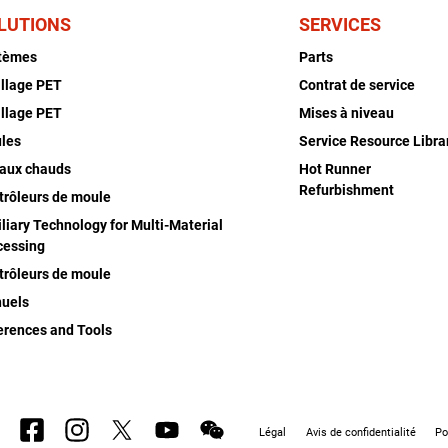
LUTIONS
SERVICES
tèmes
Parts
illage PET
Contrat de service
illage PET
Mises à niveau
les
Service Resource Libra
aux chauds
Hot Runner
Refurbishment
trôleurs de moule
liary Technology for Multi-Material
cessing
trôleurs de moule
uels
erences and Tools
Légal
Avis de confidentialité
Po