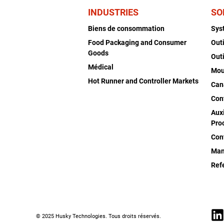
INDUSTRIES
SO
Biens de consommation
Sys
Food Packaging and Consumer
Out
Goods
Out
Médical
Mou
Hot Runner and Controller Markets
Can
Con
Auxi
Pro
Con
Man
Ref
© 2025 Husky Technologies. Tous droits réservés.