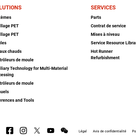
LUTIONS
SERVICES
tèmes
Parts
illage PET
Contrat de service
illage PET
Mises à niveau
les
Service Resource Libra
aux chauds
Hot Runner
Refurbishment
trôleurs de moule
liary Technology for Multi-Material
cessing
trôleurs de moule
uels
erences and Tools
Légal
Avis de confidentialité
Po