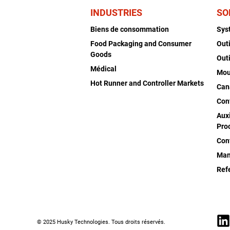
INDUSTRIES
SO
Biens de consommation
Sys
Food Packaging and Consumer
Out
Goods
Out
Médical
Mou
Hot Runner and Controller Markets
Can
Con
Auxi
Pro
Con
Man
Ref
© 2025 Husky Technologies. Tous droits réservés.