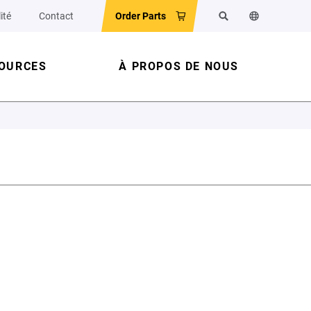
ité
Contact
Order Parts
Rechercher
Changer la la
OURCES
À PROPOS DE NOUS