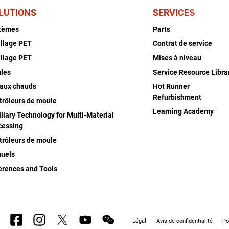
LUTIONS
SERVICES
tèmes
Parts
illage PET
Contrat de service
illage PET
Mises à niveau
les
Service Resource Libra
aux chauds
Hot Runner
Refurbishment
trôleurs de moule
Learning Academy
liary Technology for Multi-Material
cessing
trôleurs de moule
uels
erences and Tools
Légal
Avis de confidentialité
Po