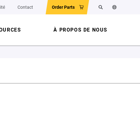
ité
Contact
Order Parts
Rechercher
Changer la la
OURCES
À PROPOS DE NOUS