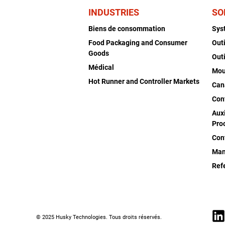
INDUSTRIES
SO
Biens de consommation
Sys
Food Packaging and Consumer
Out
Goods
Out
Médical
Mou
Hot Runner and Controller Markets
Can
Con
Auxi
Pro
Con
Man
Ref
© 2025 Husky Technologies. Tous droits réservés.