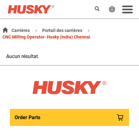
Rechercher
Changer l
Carrières
Portail des carrières
CNC Milling Operator- Husky (India) Chennai
Aucun résultat.
Order Parts