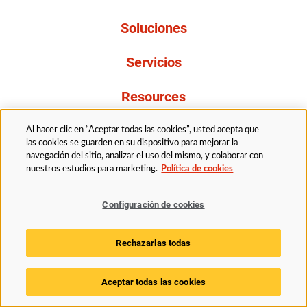
Soluciones
Servicios
Resources
Acerca de nosotros
Al hacer clic en “Aceptar todas las cookies”, usted acepta que
las cookies se guarden en su dispositivo para mejorar la
navegación del sitio, analizar el uso del mismo, y colaborar con
nuestros estudios para marketing.
Política de cookies
Legal
Politica de privacidad
Accessibility
Politica de cookies
Configuración de cookies
Configuración de cookies
© 2025 Husky Technologies. Todos los derechos están reservados.
Rechazarlas todas
Aceptar todas las cookies