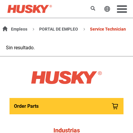
Buscar
Cambiar e
Empleos
PORTAL DE EMPLEO
Service Technician
Sin resultado.
Order Parts
Industrias