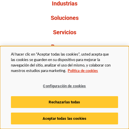
Industrias
Soluciones
Servicios
Resources
Al hacer clic en “Aceptar todas las cookies”, usted acepta que
Acerca de nosotros
las cookies se guarden en su dispositivo para mejorar la
navegación del sitio, analizar el uso del mismo, y colaborar con
nuestros estudios para marketing.
Política de cookies
Legal
Politica de privacidad
Accessibility
Configuración de cookies
Politica de cookies
Configuración de cookies
Rechazarlas todas
© 2025 Husky Technologies. Todos los derechos están reservados.
Aceptar todas las cookies