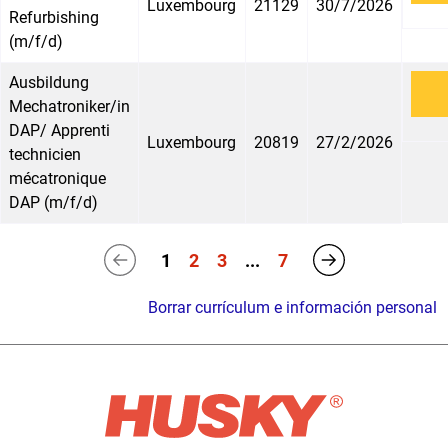
Luxembourg
21129
30/7/2026
Refurbishing
(m/f/d)
Ausbildung
Mechatroniker/in
DAP/ Apprenti
Luxembourg
20819
27/2/2026
technicien
mécatronique
DAP (m/f/d)
1
2
3
...
7
Borrar currículum e información personal