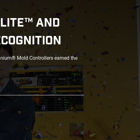
LITE™ AND
ECOGNITION
anium® Mold Controllers earned the