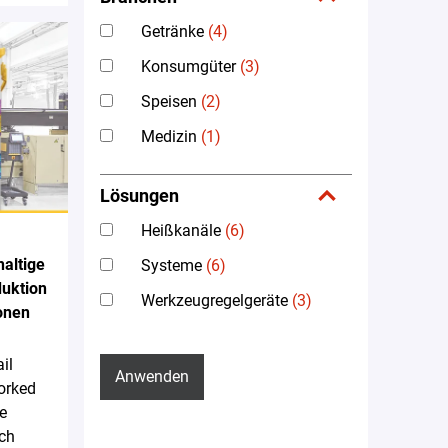
Getränke
(4)
Konsumgüter
(3)
Speisen
(2)
Medizin
(1)
Lösungen
Heißkanäle
(6)
altige
Systeme
(6)
duktion
Werkzeugregelgeräte
(3)
onen
il
Anwenden
orked
e
ch