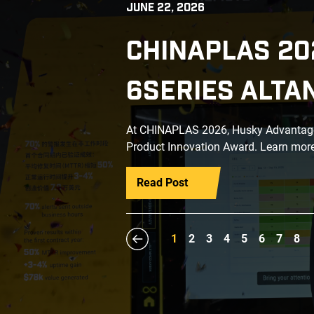
JUNE 22, 2026
CHINAPLAS 20
6SERIES ALTA
At CHINAPLAS 2026, Husky Advantage+
Product Innovation Award. Learn more
Read Post
1
2
3
4
5
6
7
8