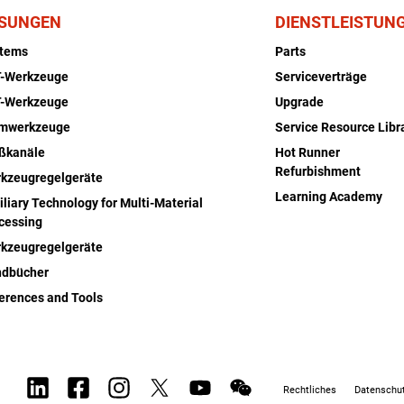
SUNGEN
DIENSTLEISTUN
stems
Parts
-Werkzeuge
Serviceverträge
-Werkzeuge
Upgrade
rmwerkzeuge
Service Resource Libr
ßkanäle
Hot Runner
Refurbishment
kzeugregelgeräte
Learning Academy
iliary Technology for Multi-Material
cessing
kzeugregelgeräte
dbücher
erences and Tools
Rechtliches
Datenschut