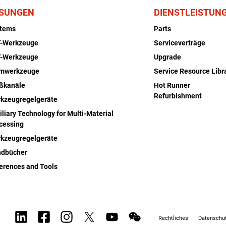
SUNGEN
DIENSTLEISTUN
stems
Parts
-Werkzeuge
Serviceverträge
-Werkzeuge
Upgrade
rmwerkzeuge
Service Resource Libr
ßkanäle
Hot Runner
Refurbishment
kzeugregelgeräte
iliary Technology for Multi-Material
cessing
kzeugregelgeräte
dbücher
erences and Tools
Rechtliches
Datenschut