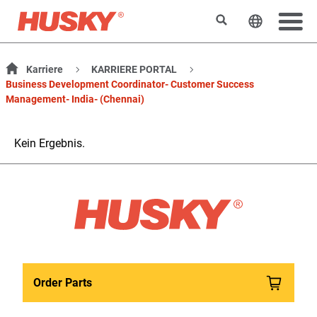
Suchen
Sprache 
Karriere
KARRIERE PORTAL
Business Development Coordinator- Customer Success
Management- India- (Chennai)
Kein Ergebnis.
Order Parts