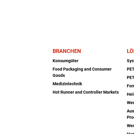
BRANCHEN
LÖ
Konsumgüter
Sy
Food Packaging and Consumer
PET
Goods
PET
Medizintechnik
Fo
Hot Runner and Controller Markets
Hei
Wer
Aux
Pro
Wer
Han