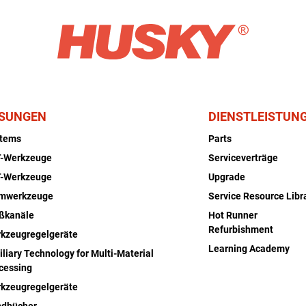
SUNGEN
DIENSTLEISTUN
stems
Parts
-Werkzeuge
Serviceverträge
-Werkzeuge
Upgrade
rmwerkzeuge
Service Resource Libr
ßkanäle
Hot Runner
Refurbishment
kzeugregelgeräte
Learning Academy
iliary Technology for Multi-Material
cessing
kzeugregelgeräte
dbücher