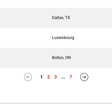
Dallas, TX
Luxembourg
Bolton, ON
1
2
3
...
7