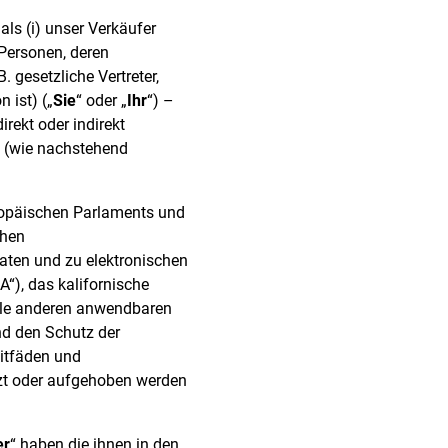
 als (i) unser Verkäufer
 Personen, deren
 gesetzliche Vertreter,
 ist) („
Sie
“ oder „
Ihr
“) –
rekt oder indirekt
n (wie nachstehend
ropäischen Parlaments und
chen
ten und zu elektronischen
“), das kalifornische
alle anderen anwendbaren
nd den Schutz der
itfäden und
tzt oder aufgehoben werden
er
“ haben die ihnen in den