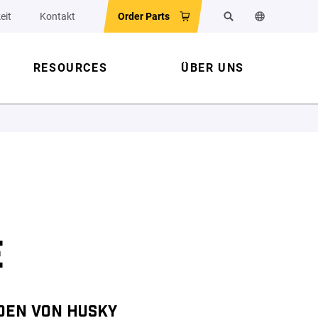
eit
Kontakt
Order Parts
Suchen
Sprache der 
RESOURCES
ÜBER UNS
E
DEN VON HUSKY