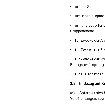
•
um die Sicherheit 
•
um Ihnen Zugang 
•
um uns betreffen
Gruppenebene
•
für Zwecke der Ar
•
für Zwecke der B
•
für Zwecke der P
Betrugsbekämpfung
•
für alle sonstige
3.2
In Bezug auf K
(a)
Sofern es sich 
Verpflichtungen, sow