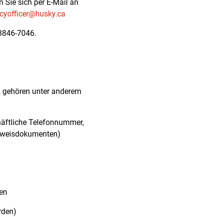
Sie sich per E-Mail an
acyofficer@husky.ca
 8846-7046.
n, gehören unter anderem
häftliche Telefonnummer,
usweisdokumenten)
en
rden)