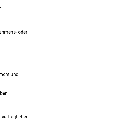
n
nehmens- oder
ement und
iben
 vertraglicher