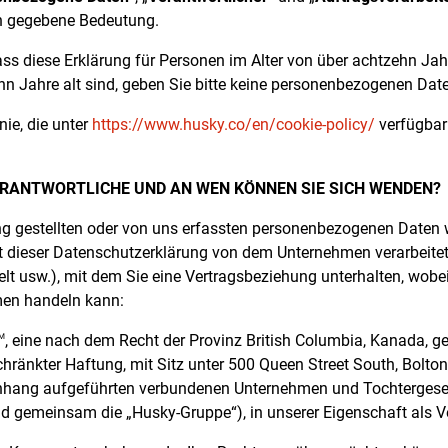
n gegebene Bedeutung.
ass diese Erklärung für Personen im Alter von über achtzehn Jah
hn Jahre alt sind, geben Sie bitte keine personenbezogenen Date
nie, die unter
https://www.husky.co/en/cookie-policy/
verfügbar 
ERANTWORTLICHE UND AN WEN KÖNNEN SIE SICH WENDEN?
ng gestellten oder von uns erfassten personenbezogenen Daten 
dieser Datenschutzerklärung von dem Unternehmen verarbeitet 
elt usw.), mit dem Sie eine Vertragsbeziehung unterhalten, wobe
en handeln kann:
, eine nach dem Recht der Provinz British Columbia, Kanada, 
M
chränkter Haftung, mit Sitz unter 500 Queen Street South, Bolto
Anhang aufgeführten verbundenen Unternehmen und Tochtergesell
nd gemeinsam die „Husky-Gruppe“), in unserer Eigenschaft als Ve