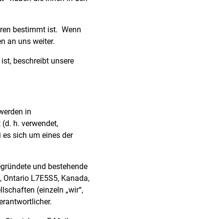
ren bestimmt ist.
Wenn
n an uns weiter.
ist, beschreibt unsere
werden in
(d. h. verwendet,
i es sich um eines der
gegründete und bestehende
n, Ontario L7E5S5, Kanada,
schaften (einzeln „wir“,
rantwortlicher.