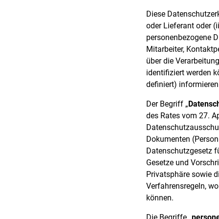
Diese Datenschutzerk
oder Lieferant oder (
personenbezogene Dat
Mitarbeiter, Kontaktp
über die Verarbeitung
identifiziert werden
definiert) informieren
Der Begriff „
Datensc
des Rates vom 27. Ap
Datenschutzausschus
Dokumenten (Personal
Datenschutzgesetz fü
Gesetze und Vorschri
Privatsphäre sowie 
Verfahrensregeln, wo
können.
Die Begriffe „
person