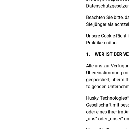
Datenschutzgesetze
Beachten Sie bitte, d
Sie jünger als achtze
Unsere Cookie-Richtli
Praktiken näher.
1.
WER IST DER V
Alle uns zur Verfügu
Übereinstimmung mit 
gespeichert, übermitt
folgenden Unternehm
Husky Technologies
T
Gesellschaft mit bes
oder eines ihrer im 
„uns“ oder „unser“ u