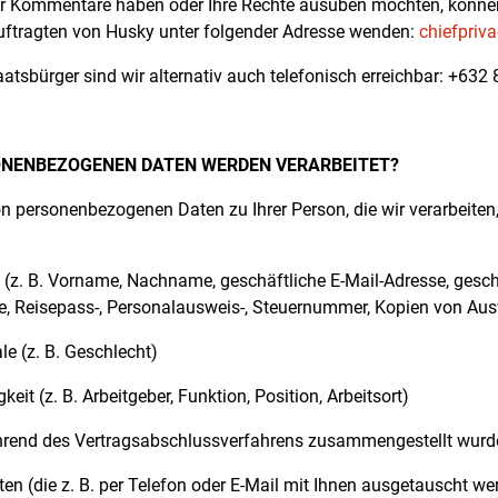
r Kommentare haben oder Ihre Rechte ausüben möchten, können 
ftragten von Husky unter folgender Adresse wenden:
chiefpriv
aatsbürger sind wir alternativ auch telefonisch erreichbar: +632
NENBEZOGENEN DATEN WERDEN VERARBEITET?
n personenbezogenen Daten zu Ihrer Person, die wir verarbeite
en (z. B. Vorname, Nachname, geschäftliche E-Mail-Adresse, gesc
se, Reisepass-, Personalausweis-, Steuernummer, Kopien von A
e (z. B. Geschlecht)
keit (z. B. Arbeitgeber, Funktion, Position, Arbeitsort)
hrend des Vertragsabschlussverfahrens zusammengestellt wurd
n (die z. B. per Telefon oder E-Mail mit Ihnen ausgetauscht we