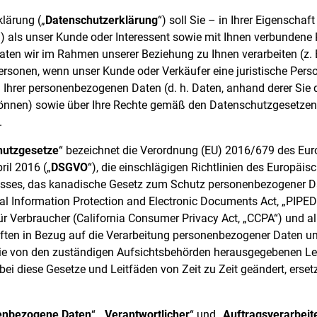
lärung („
Datenschutzerklärung
“) soll Sie – in Ihrer Eigenschaft
ii) als unser Kunde oder Interessent sowie mit Ihnen verbundene
en wir im Rahmen unserer Beziehung zu Ihnen verarbeiten (z. B.
ersonen, wenn unser Kunde oder Verkäufer eine juristische Person
 Ihrer personenbezogenen Daten (d. h. Daten, anhand derer Sie di
 können) sowie über Ihre Rechte gemäß den Datenschutzgesetze
.
hutzgesetze
“ bezeichnet die Verordnung (EU) 2016/679 des Eu
ril 2016 („
DSGVO
“), die einschlägigen Richtlinien des Europäis
ses, das kanadische Gesetz zum Schutz personenbezogener Da
 Information Protection and Electronic Documents Act, „PIPEDA
r Verbraucher (California Consumer Privacy Act, „CCPA“) und 
ften in Bezug auf die Verarbeitung personenbezogener Daten u
die von den zuständigen Aufsichtsbehörden herausgegebenen Le
bei diese Gesetze und Leitfäden von Zeit zu Zeit geändert, erse
enbezogene Daten
“, „
Verantwortlicher
“ und „
Auftragsverarbeit